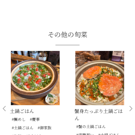
その他の旬菜
土鍋ごはん
蟹身たっぷり土鍋ごは
ん
#鯛めし
#慶事
#蟹の土鍋ごはん
#土鍋ごはん
#御家族
#退職祝い
#土鍋ごはん