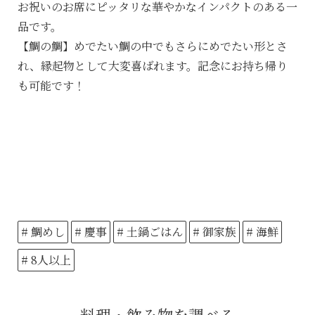
お祝いのお席にピッタリな華やかなインパクトのある一
品です。
【鯛の鯛】めでたい鯛の中でもさらにめでたい形とさ
れ、縁起物として大変喜ばれます。記念にお持ち帰り
も可能です！
# 鯛めし
# 慶事
# 土鍋ごはん
# 御家族
# 海鮮
# 8人以上
料理・飲み物を調べる